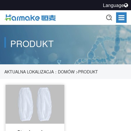
Language
PRODUKT
AKTUALNA LOKALIZACJA：
DOMÓW
>
PRODUKT
>
ROZWIĄZANIE DO CZYSTOŚCI PROCESÓW
FARMACEUTYCZNYCH
>
OCHRONA CZYSTA
>
STERYLNE
RĘKAWY