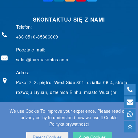
c
n
o
n
i
e
k
g
t
t
b
e
g
e
t
SKONTAKTUJ SIĘ Z NAMI
o
d
e
r
e
o
I
r
e
r
Telefon:
k
n
s
t
+86 0510-85806669
Poczta e-mail:
sales@harmakebios.com
Adres:
Pokój 7, 3. piętro, West Side 301, działka 06-4, strefa
rozwoju Liyuan, dzielnica Binhu, miasto Wuxi (nr.
We use Cookie To improve your experience. Please read our
privacy policy to understand how we use it Cookie
© 2025 WUXI HARMAKE TECHNOLOGY CO., LTD. WSZYSTKIE
Polityka prywatności
PRAWA ZASTRZEŻONE.
WEB DESIGN
BY WANGKE
MAPA STRONY
RSS WIADOMOŚCI
XML
POLITYKA
Reject Cookies
Allow Cookies
PRYWATNOŚCI