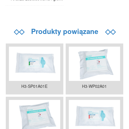
◇◇
Produkty powiązane
◇◇
H3-SP01A01E
H3-WP02A01