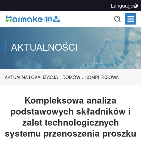
Language
AKTUALNOŚCI
AKTUALNA LOKALIZACJA：
DOMÓW
>
KOMPLEKSOWA
ANALIZA PODSTAWOWYCH SKŁADNIKÓW I ZALET
Kompleksowa analiza
podstawowych składników i
TECHNOLOGICZNYCH SYSTEMU PRZENOSZENIA PROSZKU
zalet technologicznych
systemu przenoszenia proszku