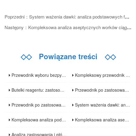
Poprzedni：System ważenia dawki: analiza podstawowych funkcji i efektywnych zastosowań w wielu branżach
Następny：Kompleksowa analiza aseptycznych worków ciągłych: właściwości materiału, procesy produkcyjne i obszary zastosowania
◇◇
Powiązane treści
◇◇
Przewodnik wyboru bezpyłowych ścier: analiza cech, zastosowań i kluczowych punktów wyboru
Kompleksowy przewodnik po wyborze butelek do pobierania próbek laboratoryjnych: materiały, specyfikacje i scenariusze zastosowania
Butelki reagentu: zastosowania, zasady projektowania i wytyczne dotyczące bezpiecznego stosowania
Przewodnik po zastosowaniu, wyborze i użyciu worków oddechowych: kompleksowa analiza od scenariuszy medycznych do przemysłowych
Przewodnik po zastosowaniu toreb do przechowywania cieczy jednorazowego użytku w biofarmaceutyce: główne zalety i kluczowe punkty wyboru
System ważenia dawki: analiza podstawowych funkcji i efektywnych zastosowań w wielu branżach
Kompleksowa analiza podstawowych składników i zalet technologicznych systemu przenoszenia proszku
Kompleksowa analiza aseptycznych worków ciągłych: właściwości materiału, procesy produkcyjne i obszary zastosowania
Analiza zastosowania i głównych zalet elastycznych izolatorów w przemyśle farmaceutycznym